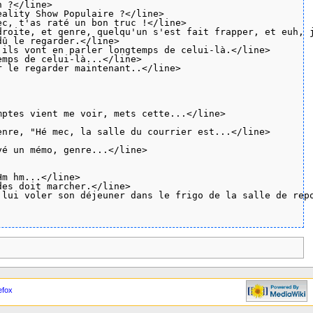
 ?</line>

ality Show Populaire ?</line>

c, t'as raté un bon truc !</line>

roite, et genre, quelqu'un s'est fait frapper, et euh, j
û le regarder.</line>

ils vont en parler longtemps de celui-là.</line>

mps de celui-là...</line>

 le regarder maintenant..</line>

ptes vient me voir, mets cette...</line>

nre, "Hé mec, la salle du courrier est...</line>

é un mémo, genre...</line>

m hm...</line>

es doit marcher.</line>

lui voler son déjeuner dans le frigo de la salle de repo
efox