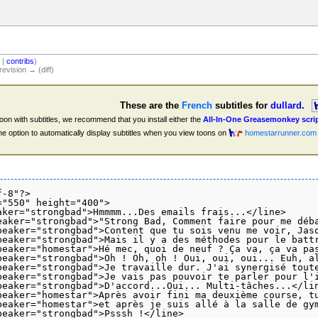
k
|
contribs
)
revision → (diff)
These are the
French
subtitles for
dullard
.
oon with subtitles, we recommend that you install either the
All-In-One Greasemonkey scri
 the option to automatically display subtitles when you view toons on
homestarrunner.com
-8"?>

"550" height="400">

aker="strongbad">Hmmmm...Des emails frais...</line>

eaker="strongbad">"Strong Bad, Comment faire pour me déba
peaker="strongbad">Content que tu sois venu me voir, Jaso
peaker="strongbad">Mais il y a des méthodes pour le battr
peaker="homestar">Hé mec, quoi de neuf ? Ça va, ça va pas
peaker="strongbad">Oh ! Oh, oh ! Oui, oui, oui... Euh, al
peaker="strongbad">Je travaille dur. J'ai synergisé toute
peaker="strongbad">Je vais pas pouvoir te parler pour l'i
peaker="strongbad">D'accord...Oui... Multi-tâches...</lin
peaker="homestar">Après avoir fini ma deuxième course, tu
peaker="homestar">et après je suis allé à la salle de gym
eaker="strongbad">Psssh !</line>
