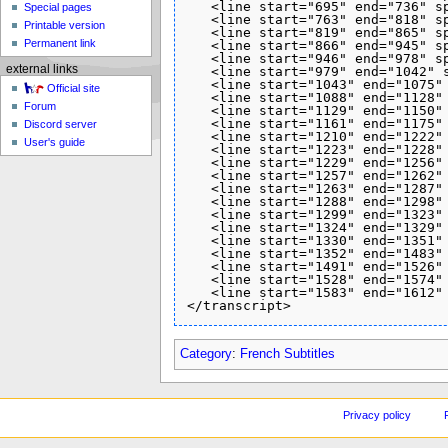
   <line start="695" end="736" s
Special pages
   <line start="763" end="818" s
Printable version
   <line start="819" end="865" s
Permanent link
   <line start="866" end="945" s
   <line start="946" end="978" s
external links
   <line start="979" end="1042" 
   <line start="1043" end="1075"
Official site
   <line start="1088" end="1128"
Forum
   <line start="1129" end="1150"
   <line start="1161" end="1175" 
Discord server
   <line start="1210" end="1222"
User's guide
   <line start="1223" end="1228" 
   <line start="1229" end="1256"
   <line start="1257" end="1262" 
   <line start="1263" end="1287"
   <line start="1288" end="1298" 
   <line start="1299" end="1323"
   <line start="1324" end="1329" 
   <line start="1330" end="1351"
   <line start="1352" end="1483"
   <line start="1491" end="1526"
   <line start="1528" end="1574"
   <line start="1583" end="1612"
Category
:
French Subtitles
Privacy policy