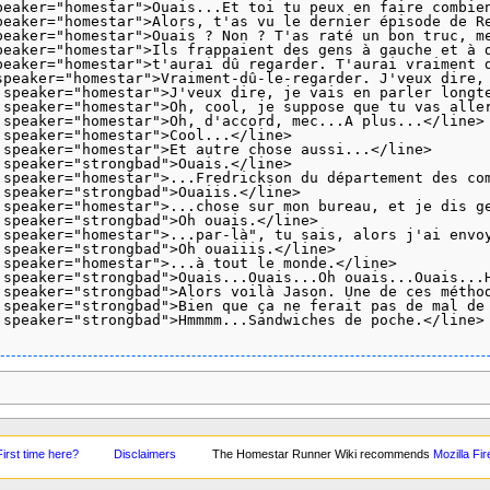
peaker="homestar">Ouais...Et toi tu peux en faire combien
peaker="homestar">Alors, t'as vu le dernier épisode de Re
peaker="homestar">Ouais ? Non ? T'as raté un bon truc, me
peaker="homestar">Ils frappaient des gens à gauche et à d
peaker="homestar">t'aurai dû regarder. T'aurai vraiment d
speaker="homestar">Vraiment-dû-le-regarder. J'veux dire, 
 speaker="homestar">J'veux dire, je vais en parler longte
 speaker="homestar">Oh, cool, je suppose que tu vas aller
 speaker="homestar">Oh, d'accord, mec...A plus...</line>

speaker="homestar">Cool...</line>

 speaker="homestar">Et autre chose aussi...</line>

speaker="strongbad">Ouais.</line>

 speaker="homestar">...Fredrickson du département des com
speaker="strongbad">Ouaiis.</line>

 speaker="homestar">...chose sur mon bureau, et je dis ge
speaker="strongbad">Oh ouais.</line>

 speaker="homestar">...par-là", tu sais, alors j'ai envoy
speaker="strongbad">Oh ouaiiis.</line>

 speaker="homestar">...à tout le monde.</line>

 speaker="strongbad">Ouais...Ouais...Oh ouais...Ouais...H
 speaker="strongbad">Alors voilà Jason. Une de ces méthod
 speaker="strongbad">Bien que ça ne ferait pas de mal de 
 speaker="strongbad">Hmmmm...Sandwiches de poche.</line>

First time here?
Disclaimers
The Homestar Runner Wiki recommends
Mozilla Fir