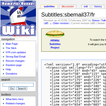
subtitles
discussion
edit
history
Subtitles:sbemail37/fr
Revision as of 23:50, 5 February 2007 by
Shwoo
(
Tal
(
diff
)
← Older revision
| Current revision (diff) | Newer 
navigation
To watch the t
HRWiki
Main Page
Subtitles
It will give you
Project
The Stick
H*R.com updates
Strong Bad Email
Recent changes
<?xml version="1.0" encoding="utf
Random page
 <transcript xml:lang="fr" width=
Help
   <line start="15" end="45" spe
   <line start="58" end="115" sp
Donations
   <line start="120" end="173" s
   <line start="175" end="226" s
search
   <line start="268" end="297" s
   <line start="298" end="346" s
   <line start="347" end="402" s
   <line start="410" end="445" s
toolbox
   <line start="455" end="510" s
   <line start="530" end="570" s
What links here
   <line start="571" end="653" s
Related changes
   <line start="654" end="665" sp