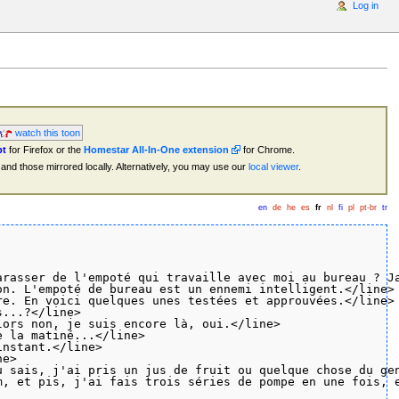
Log in
watch this toon
pt
for Firefox or the
Homestar All-In-One extension
for Chrome.
and those mirrored locally. Alternatively, you may use our
local viewer
.
en
de
he
es
fr
nl
fi
pl
pt-br
tr
rasser de l'empoté qui travaille avec moi au bureau ? Ja
n. L'empoté de bureau est un ennemi intelligent.</line>

e. En voici quelques unes testées et approuvées.</line>

...?</line>

ors non, je suis encore là, oui.</line>

 la matiné...</line>

nstant.</line>

e>

 sais, j'ai pris un jus de fruit ou quelque chose du gen
, et pis, j'ai fais trois séries de pompe en une fois, e